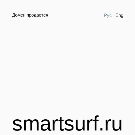
Домен продается
Рус
Eng
smartsurf.ru